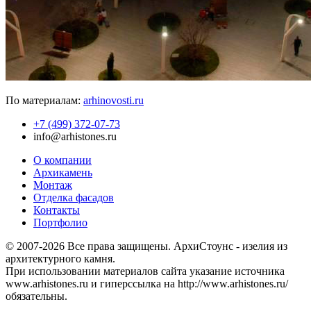
По материалам:
arhinovosti.ru
+7 (499) 372-07-73
info@arhistones.ru
О компании
Архикамень
Монтаж
Отделка фасадов
Контакты
Портфолио
© 2007-2026 Все права защищены. АрхиСтоунс - изелия из
архитектурного камня.
При использовании материалов сайта указание источника
www.arhistones.ru и гиперссылка на http://www.arhistones.ru/
обязательны.