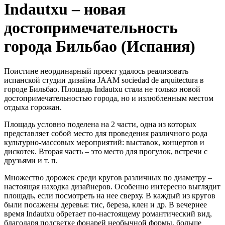
Indautxu – новая
достопримечательность
города Бильбао (Испания)
Поистине неординарный проект удалось реализовать
испанской студии дизайна JAAM sociedad de arquitectura в
городе Бильбао. Площадь Indautxu стала не только новой
достопримечательностью города, но и излюбленным местом
отдыха горожан.
Площадь условно поделена на 2 части, одна из которых
представляет собой место для проведения различного рода
культурно-массовых мероприятий: выставок, концертов и
дискотек. Вторая часть – это место для прогулок, встречи с
друзьями и т. п.
Множество дорожек среди кругов различных по диаметру –
настоящая находка дизайнеров. Особенно интересно выглядит
площадь, если посмотреть на нее сверху. В каждый из кругов
были посажены деревья: тис, береза, клен и др. В вечернее
время Indautxu обретает по-настоящему романтический вид,
благодаря подсветке фонарей необычной формы, больше