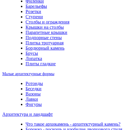
Филенки
Барельефы
Розетки
Ступени
Столбы и ограждения
Крышки на столбы
Парапетные крышки
Подпорные стены
Плитка тротуарная
Бордюрный камень
Брусы
Лопатка
Плиты гладкие
Малые архитектурные формы
Ротонды
Беседки
Вазоны
Лавки
Фигуры
Архитектура и ландшафт
Что такое архикамень - архитектурный камень?
Борокко - роскошь и изобилие дворцового стиля