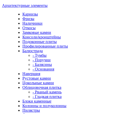
Архитектурные элементы
Карнизы
Фризы
Наличники
Откосы
Замковые камни
Консоли/кронштейны
Подоконные плиты
Профилированные плиты
Балюстрада
- Тумбы
- Поручни
- Балясины
- Основания
Навершия
Рустовые камни
Цокольные камни
Облицовочная плитка
- Рваный камень
- Гладкая плитка
Блоки каменные
Колонны и полуколонны
Пилястры