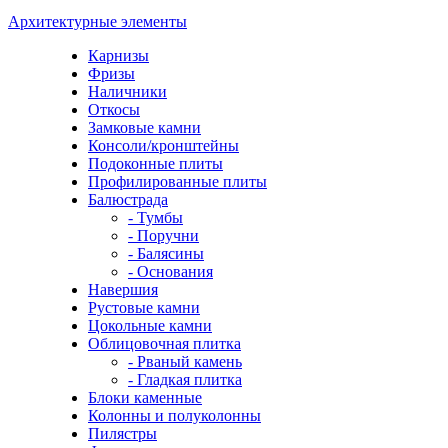
Архитектурные элементы
Карнизы
Фризы
Наличники
Откосы
Замковые камни
Консоли/кронштейны
Подоконные плиты
Профилированные плиты
Балюстрада
- Тумбы
- Поручни
- Балясины
- Основания
Навершия
Рустовые камни
Цокольные камни
Облицовочная плитка
- Рваный камень
- Гладкая плитка
Блоки каменные
Колонны и полуколонны
Пилястры