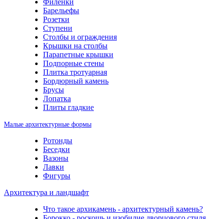
Филенки
Барельефы
Розетки
Ступени
Столбы и ограждения
Крышки на столбы
Парапетные крышки
Подпорные стены
Плитка тротуарная
Бордюрный камень
Брусы
Лопатка
Плиты гладкие
Малые архитектурные формы
Ротонды
Беседки
Вазоны
Лавки
Фигуры
Архитектура и ландшафт
Что такое архикамень - архитектурный камень?
Борокко - роскошь и изобилие дворцового стиля