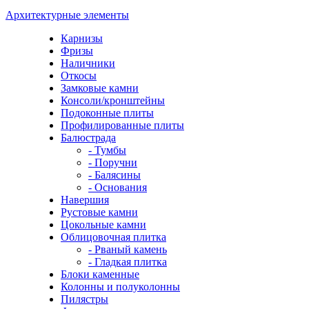
Архитектурные элементы
Карнизы
Фризы
Наличники
Откосы
Замковые камни
Консоли/кронштейны
Подоконные плиты
Профилированные плиты
Балюстрада
- Тумбы
- Поручни
- Балясины
- Основания
Навершия
Рустовые камни
Цокольные камни
Облицовочная плитка
- Рваный камень
- Гладкая плитка
Блоки каменные
Колонны и полуколонны
Пилястры