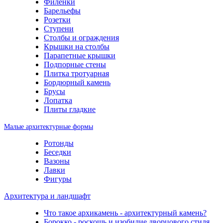
Филенки
Барельефы
Розетки
Ступени
Столбы и ограждения
Крышки на столбы
Парапетные крышки
Подпорные стены
Плитка тротуарная
Бордюрный камень
Брусы
Лопатка
Плиты гладкие
Малые архитектурные формы
Ротонды
Беседки
Вазоны
Лавки
Фигуры
Архитектура и ландшафт
Что такое архикамень - архитектурный камень?
Борокко - роскошь и изобилие дворцового стиля