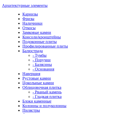
Архитектурные элементы
Карнизы
Фризы
Наличники
Откосы
Замковые камни
Консоли/кронштейны
Подоконные плиты
Профилированные плиты
Балюстрада
- Тумбы
- Поручни
- Балясины
- Основания
Навершия
Рустовые камни
Цокольные камни
Облицовочная плитка
- Рваный камень
- Гладкая плитка
Блоки каменные
Колонны и полуколонны
Пилястры