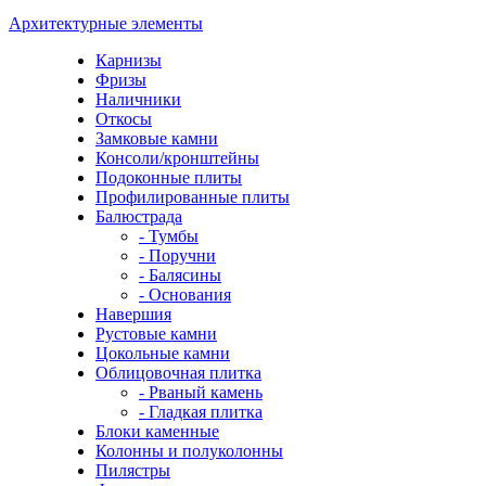
Архитектурные элементы
Карнизы
Фризы
Наличники
Откосы
Замковые камни
Консоли/кронштейны
Подоконные плиты
Профилированные плиты
Балюстрада
- Тумбы
- Поручни
- Балясины
- Основания
Навершия
Рустовые камни
Цокольные камни
Облицовочная плитка
- Рваный камень
- Гладкая плитка
Блоки каменные
Колонны и полуколонны
Пилястры