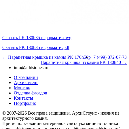
Скачать PK 180h35 в формате .dwg
Скачать PK 180h35 в формате .pdf
← Парапетная крышка из камня PK 170h50p
+7 (499) 372-07-73
Парапетная крышка из камня PK 180h40 →
info@arhistones.ru
О компании
Архикамень
Монтаж
Отделка фасадов
Контакты
Портфолио
© 2007-2026 Все права защищены. АрхиСтоунс - изелия из
архитектурного камня.
При использовании материалов сайта указание источника
www.arhistones.ru и гиперссылка на http://www.arhistones.ru/