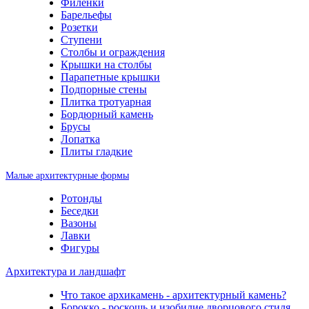
Филенки
Барельефы
Розетки
Ступени
Столбы и ограждения
Крышки на столбы
Парапетные крышки
Подпорные стены
Плитка тротуарная
Бордюрный камень
Брусы
Лопатка
Плиты гладкие
Малые архитектурные формы
Ротонды
Беседки
Вазоны
Лавки
Фигуры
Архитектура и ландшафт
Что такое архикамень - архитектурный камень?
Борокко - роскошь и изобилие дворцового стиля