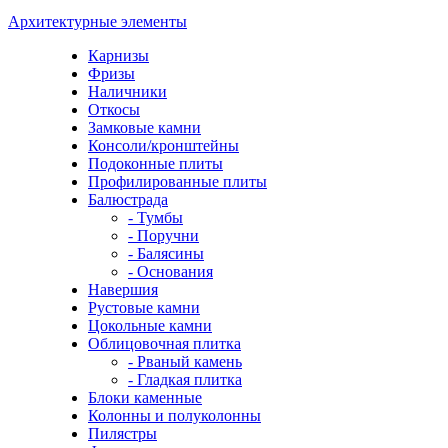
Архитектурные элементы
Карнизы
Фризы
Наличники
Откосы
Замковые камни
Консоли/кронштейны
Подоконные плиты
Профилированные плиты
Балюстрада
- Тумбы
- Поручни
- Балясины
- Основания
Навершия
Рустовые камни
Цокольные камни
Облицовочная плитка
- Рваный камень
- Гладкая плитка
Блоки каменные
Колонны и полуколонны
Пилястры