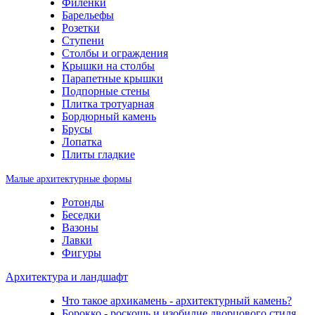
Филенки
Барельефы
Розетки
Ступени
Столбы и ограждения
Крышки на столбы
Парапетные крышки
Подпорные стены
Плитка тротуарная
Бордюрный камень
Брусы
Лопатка
Плиты гладкие
Малые архитектурные формы
Ротонды
Беседки
Вазоны
Лавки
Фигуры
Архитектура и ландшафт
Что такое архикамень - архитектурный камень?
Борокко - роскошь и изобилие дворцового стиля