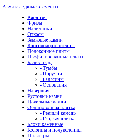
Архитектурные элементы
Карнизы
Фризы
Наличники
Откосы
Замковые камни
Консоли/кронштейны
Подоконные плиты
Профилированные плиты
Балюстрада
- Тумбы
- Поручни
- Балясины
- Основания
Навершия
Рустовые камни
Цокольные камни
Облицовочная плитка
- Рваный камень
- Гладкая плитка
Блоки каменные
Колонны и полуколонны
Пилястры