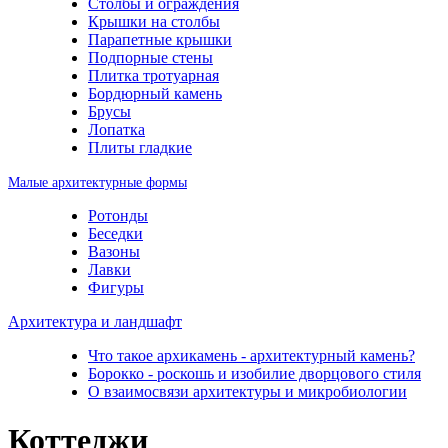
Столбы и ограждения
Крышки на столбы
Парапетные крышки
Подпорные стены
Плитка тротуарная
Бордюрный камень
Брусы
Лопатка
Плиты гладкие
Малые архитектурные формы
Ротонды
Беседки
Вазоны
Лавки
Фигуры
Архитектура и ландшафт
Что такое архикамень - архитектурный камень?
Борокко - роскошь и изобилие дворцового стиля
О взаимосвязи архитектуры и микробиологии
Коттеджи