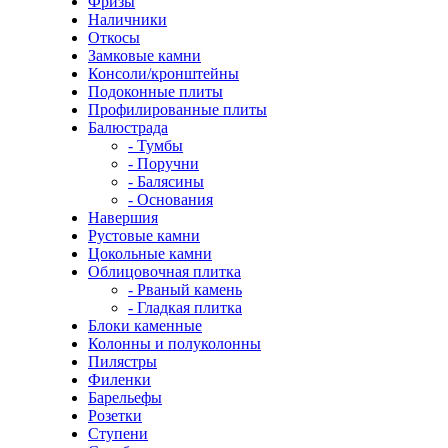
Фризы
Наличники
Откосы
Замковые камни
Консоли/кронштейны
Подоконные плиты
Профилированные плиты
Балюстрада
- Тумбы
- Поручни
- Балясины
- Основания
Навершия
Рустовые камни
Цокольные камни
Облицовочная плитка
- Рваный камень
- Гладкая плитка
Блоки каменные
Колонны и полуколонны
Пилястры
Филенки
Барельефы
Розетки
Ступени